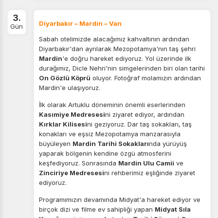
3.
Diyarbakır – Mardin – Van
Gün
Sabah otelimizde alacağımız kahvaltının ardından
Tercihleri Kaydet
Diyarbakır'dan ayrılarak Mezopotamya'nın taş şehri
Mardin
'e doğru hareket ediyoruz. Yol üzerinde ilk
durağımız, Dicle Nehri'nin simgelerinden biri olan tarihi
On Gözlü Köprü
oluyor. Fotoğraf molamızın ardından
Mardin'e ulaşıyoruz.
İlk olarak Artuklu döneminin önemli eserlerinden
Kasımiye Medresesi
ni ziyaret ediyor, ardından
Kırklar Kilisesi
ni geziyoruz. Dar taş sokakları, taş
konakları ve eşsiz Mezopotamya manzarasıyla
büyüleyen
Mardin Tarihi Sokakları
nda yürüyüş
yaparak bölgenin kendine özgü atmosferini
keşfediyoruz. Sonrasında
Mardin Ulu Camii
ve
Zinciriye Medresesi
ni rehberimiz eşliğinde ziyaret
ediyoruz.
Programımızın devamında Midyat'a hareket ediyor ve
birçok dizi ve filme ev sahipliği yapan
Midyat Sıla