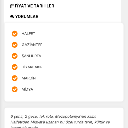
FİYAT VE TARİHLER
YORUMLAR
HALFETİ
GAZİANTEP
ŞANLIURFA
DİYARBAKIR
MARDİN
MİDYAT
6 şehir, 2 gece, tek rota: Mezopotamya’nın kalbi.
Halfeti’den Midyat’a uzanan bu özel turda tarih, kültür ve
lezzet bir arada.