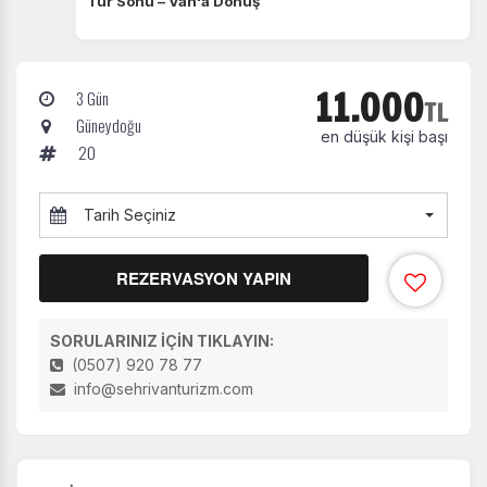
Tur Sonu – Van'a Dönüş
11.000
3 Gün
TL
Güneydoğu
en düşük kişi başı
20
Tarih Seçiniz
REZERVASYON YAPIN
SORULARINIZ İÇİN TIKLAYIN:
(0507) 920 78 77
info@sehrivanturizm.com