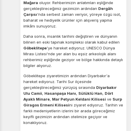
Mağara
oluyor. Rehberimizin anlatımları eşliğinde
gerçekleştireceğimiz gezimizin ardından
Dergâh
Çarşısı
'nda serbest zaman veriyor, yöreye özgü isot,
baharat ve hediyelik ürünler için alışveriş yapma
imkânı sunuyoruz.
Daha sonra, insanlık tarihini değiştiren ve dünyanın
bilinen en eski tapınak kompleksi olarak kabul edilen
Göbeklitepe
'ye hareket ediyoruz. UNESCO Dünya
Mirası Listesi'nde yer alan bu eşsiz arkeolojik alanı
rehberimiz eşliğinde geziyor ve bölge hakkında detaylı
bilgiler alıyoruz.
Göbeklitepe ziyaretimizin ardından Diyarbakır'a
ÇEREZ KULLANIM AYARLARINIZ
hareket ediyoruz. Tarihi Sur ilçesinde
Çerez tercihlerinizi
belirleyin
.
gerçekleştireceğimiz yürüyüş sırasında
Diyarbakır
Ulu Camii
,
Hasanpaşa Hanı
,
Sülüklü Han
,
Dört
Daha fazla bilgi için
KVKK bilgilendirmemizi
,
çerez kullanım
Ayaklı Minare
,
Mar Petyun Keldani Kilisesi
ve
Surp
ve
gizlilik koşullarını
inceleyebilirsiniz.
Giragos Ermeni Kilisesi
ni ziyaret ediyoruz. Tarihin ve
farklı medeniyetlerin izlerini bir arada göreceğimiz
keyifli gezimizin ardından otelimize geçiyor ve
Zorunlu Çerezler
HER ZAMAN AKTIF
konaklıyoruz.
Oturum yönetimi, güvenlik ve temel site işlevleri için