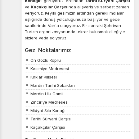
Konağı
nı görüyoruz. Ardından
Tarihi Süryani Çarşısı
ve
Kaçakçılar Çarşısı
nda alışveriş ve serbest zaman
veriyoruz. Keyifli gezimizin ardından gerekli molalar
eşliğinde dönüş yolculuğumuza başlıyor ve gece
saatlerinde Van'a ulaşıyoruz. Bir sonraki Şehrivan
Turizm organizasyonunda tekrar buluşmak dileğiyle
sizlere veda ediyoruz.
Gezi Noktalarımız
On Gözlü Köprü
Kasımiye Medresesi
Kırklar Kilisesi
Mardin Tarihi Sokakları
Mardin Ulu Camii
Zinciriye Medresesi
Midyat Sıla Konağı
Tarihi Süryani Çarşısı
Kaçakçılar Çarşısı