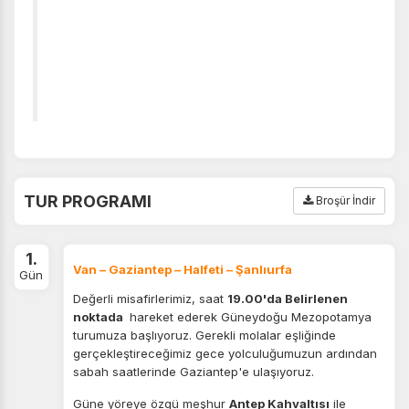
TUR PROGRAMI
Broşür İndir
1.
Van – Gaziantep – Halfeti – Şanlıurfa
Gün
Değerli misafirlerimiz, saat
19.00'da Belirlenen
noktada
hareket ederek Güneydoğu Mezopotamya
turumuza başlıyoruz. Gerekli molalar eşliğinde
gerçekleştireceğimiz gece yolculuğumuzun ardından
sabah saatlerinde Gaziantep'e ulaşıyoruz.
Güne yöreye özgü meşhur
Antep Kahvaltısı
ile