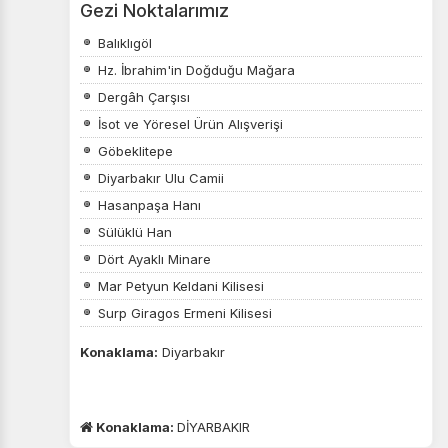
Gezi Noktalarımız
gereklidir. Bu çerezler olmadan site düzgün çalışmaz ve
devre dışı bırakılamaz.
Balıklıgöl
Hz. İbrahim'in Doğduğu Mağara
Dergâh Çarşısı
İsot ve Yöresel Ürün Alışverişi
İstatistik Çerezleri
Göbeklitepe
Ziyaretçilerin siteyi nasıl kullandığını anonim olarak
Diyarbakır Ulu Camii
ölçeriz. Hangi sayfaların popüler olduğunu ve
Hasanpaşa Hanı
kullanıcıların nerede zorluk yaşadığını anlamamıza
yardımcı olur.
Sülüklü Han
Dört Ayaklı Minare
Mar Petyun Keldani Kilisesi
Surp Giragos Ermeni Kilisesi
Pazarlama Çerezleri
Konaklama:
Diyarbakır
Size ve ilgi alanlarınıza uygun reklamlar göstermek için
kullanılır. Kapatırsanız reklamları görmeye devam
edersiniz, ancak daha az alakalı olabilirler.
Konaklama:
DİYARBAKIR