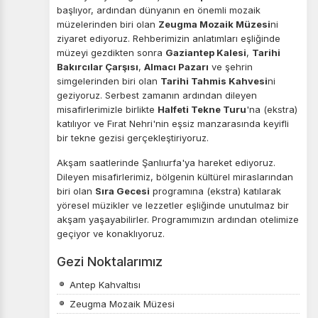
başlıyor, ardından dünyanın en önemli mozaik
müzelerinden biri olan
Zeugma Mozaik Müzesi
ni
ziyaret ediyoruz. Rehberimizin anlatımları eşliğinde
müzeyi gezdikten sonra
Gaziantep Kalesi
,
Tarihi
Bakırcılar Çarşısı
,
Almacı Pazarı
ve şehrin
simgelerinden biri olan
Tarihi Tahmis Kahvesi
ni
geziyoruz. Serbest zamanın ardından dileyen
misafirlerimizle birlikte
Halfeti Tekne Turu
'na (ekstra)
katılıyor ve Fırat Nehri'nin eşsiz manzarasında keyifli
bir tekne gezisi gerçekleştiriyoruz.
Akşam saatlerinde Şanlıurfa'ya hareket ediyoruz.
Dileyen misafirlerimiz, bölgenin kültürel miraslarından
biri olan
Sıra Gecesi
programına (ekstra) katılarak
yöresel müzikler ve lezzetler eşliğinde unutulmaz bir
akşam yaşayabilirler. Programımızın ardından otelimize
geçiyor ve konaklıyoruz.
Gezi Noktalarımız
Antep Kahvaltısı
Zeugma Mozaik Müzesi