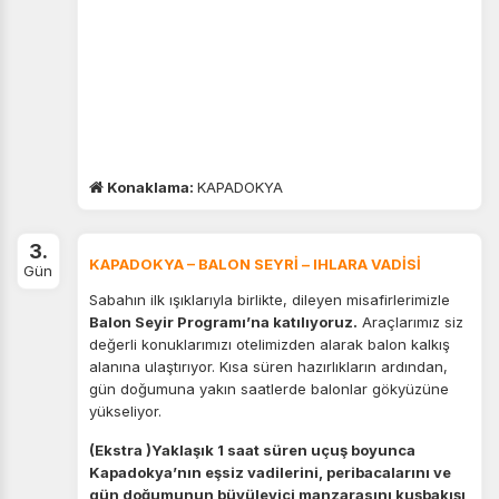
Konaklama:
KAPADOKYA
3.
KAPADOKYA – BALON SEYRİ – IHLARA VADİSİ
Gün
Sabahın ilk ışıklarıyla birlikte, dileyen misafirlerimizle
Balon Seyir Programı’na katılıyoruz.
Araçlarımız siz
değerli konuklarımızı otelimizden alarak balon kalkış
alanına ulaştırıyor. Kısa süren hazırlıkların ardından,
gün doğumuna yakın saatlerde balonlar gökyüzüne
yükseliyor.
ÇEREZ KULLANIM AYARLARINIZ
Çerez tercihlerinizi
belirleyin
.
(Ekstra )Yaklaşık 1 saat süren uçuş boyunca
Kapadokya’nın eşsiz vadilerini, peribacalarını ve
Daha fazla bilgi için
KVKK bilgilendirmemizi
,
çerez kullanım
gün doğumunun büyüleyici manzarasını kuşbakışı