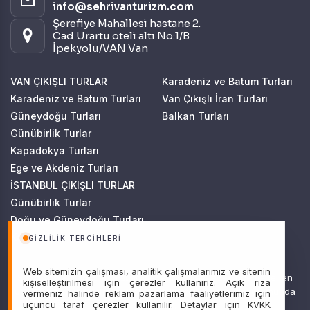
info@sehrivanturizm.com
Şerefiye Mahallesi hastane 2.
Cad Urartu oteli altı No:1/B
İpekyolu/VAN Van
VAN ÇIKIŞLI TURLAR
Karadeniz ve Batum Turları
Karadeniz ve Batum Turları
Van Çıkışlı İran Turları
Güneydoğu Turları
Balkan Turları
Günübirlik Turlar
Kapadokya Turları
Ege ve Akdeniz Turları
İSTANBUL ÇIKIŞLI TURLAR
Günübirlik Turlar
Doğu ve Güneydoğu Turları
Kapadokya Turları
GIZLILIK TERCIHLERI
Web sitemizin çalışması, analitik çalışmalarımız ve sitenin
Sitemizde anılan tüm fiyatlar, geçerli kartlar ile tek ödemede, en
kişiselleştirilmesi için çerezler kullanırız. Açık rıza
ucuz başlangıç fiyatlardır ve yeterli kontenjan olması durumunda
vermeniz halinde reklam pazarlama faaliyetlerimiz için
üçüncü taraf çerezler kullanılır. Detaylar için
KVKK
geçerlidir.