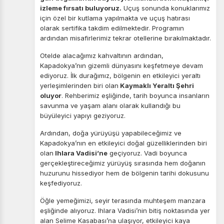
ve
gizlilik koşullarını
inceleyebilirsiniz.
izleme fırsatı buluyoruz.
Uçuş sonunda konuklarımız
için özel bir kutlama yapılmakta ve uçuş hatırası
olarak sertifika takdim edilmektedir. Programın
ardından misafirlerimiz tekrar otellerine bırakılmaktadır.
Zorunlu Çerezler
HER ZAMAN AKTIF
Oturum yönetimi, güvenlik ve temel site işlevleri için
Otelde alacağımız kahvaltının ardından,
gereklidir. Bu çerezler olmadan site düzgün çalışmaz ve
Kapadokya’nın gizemli dünyasını keşfetmeye devam
devre dışı bırakılamaz.
ediyoruz. İlk durağımız, bölgenin en etkileyici yeraltı
yerleşimlerinden biri olan
Kaymaklı Yeraltı Şehri
oluyor
. Rehberimiz eşliğinde, tarih boyunca insanların
savunma ve yaşam alanı olarak kullandığı bu
büyüleyici yapıyı geziyoruz.
İstatistik Çerezleri
Ardından, doğa yürüyüşü yapabileceğimiz ve
Ziyaretçilerin siteyi nasıl kullandığını anonim olarak
Kapadokya’nın en etkileyici doğal güzelliklerinden biri
ölçeriz. Hangi sayfaların popüler olduğunu ve
olan
Ihlara Vadisi’ne
geçiyoruz. Vadi boyunca
kullanıcıların nerede zorluk yaşadığını anlamamıza
gerçekleştireceğimiz yürüyüş sırasında hem doğanın
yardımcı olur.
huzurunu hissediyor hem de bölgenin tarihi dokusunu
keşfediyoruz.
Öğle yemeğimizi, seyir terasında muhteşem manzara
eşliğinde alıyoruz. Ihlara Vadisi’nin bitiş noktasında yer
alan Selime Kasabası’na ulaşıyor, etkileyici kaya