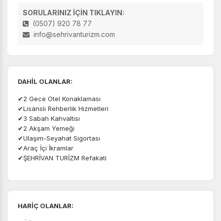
SORULARINIZ İÇİN TIKLAYIN:
(0507) 920 78 77
info@sehrivanturizm.com
DAHİL OLANLAR:
✔2 Gece Otel Konaklaması
✔Lisanslı Rehberlik Hizmetleri
✔3 Sabah Kahvaltısı
✔2 Akşam Yemeği
✔Ulaşım-Seyahat Sigortası
✔Araç İçi İkramlar
✔ŞEHRİVAN TURİZM Refakati
HARİÇ OLANLAR: