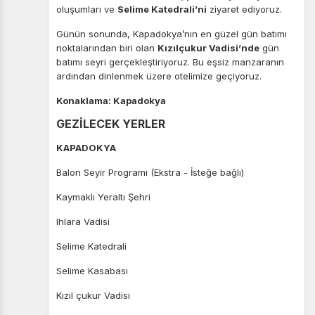
Pazarlama Çerezleri
oluşumları ve
Selime Katedrali’ni
ziyaret ediyoruz.
Size ve ilgi alanlarınıza uygun reklamlar göstermek için
Günün sonunda, Kapadokya’nın en güzel gün batımı
kullanılır. Kapatırsanız reklamları görmeye devam
noktalarından biri olan
Kızılçukur Vadisi’nde
gün
edersiniz, ancak daha az alakalı olabilirler.
batımı seyri gerçekleştiriyoruz. Bu eşsiz manzaranın
ardından dinlenmek üzere otelimize geçiyoruz.
Konaklama: Kapadokya
GEZİLECEK YERLER
Tercihleri Kaydet
KAPADOKYA
Balon Seyir Programı (Ekstra - İsteğe bağlı)
Kaymaklı Yeraltı Şehri
Ihlara Vadisi
Selime Katedrali
Selime Kasabası
Kızıl çukur Vadisi