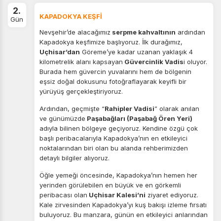
2.
KAPADOKYA KEŞFİ
Gün
Nevşehir’de alacağımız
serpme kahvaltının
ardından
Kapadokya keşfimize başlıyoruz. İlk durağımız,
Uçhisar’dan
Göreme’ye kadar uzanan yaklaşık 4
kilometrelik alanı kapsayan
Güvercinlik Vadis
i oluyor.
Burada hem güvercin yuvalarını hem de bölgenin
eşsiz doğal dokusunu fotoğraflayarak keyifli bir
yürüyüş gerçekleştiriyoruz.
Ardından, geçmişte “
Rahipler Vadisi
” olarak anılan
ve günümüzde
Paşabağları (Paşabağ Ören Yeri)
adıyla bilinen bölgeye geçiyoruz. Kendine özgü çok
başlı peribacalarıyla Kapadokya’nın en etkileyici
noktalarından biri olan bu alanda rehberimizden
detaylı bilgiler alıyoruz.
Öğle yemeği öncesinde, Kapadokya’nın hemen her
yerinden görülebilen en büyük ve en görkemli
peribacası olan
Uçhisar Kalesi’ni
ziyaret ediyoruz.
Kale zirvesinden Kapadokya’yı kuş bakışı izleme fırsatı
buluyoruz. Bu manzara, günün en etkileyici anlarından