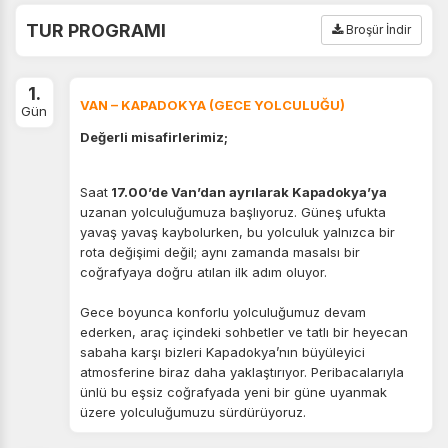
TUR PROGRAMI
Broşür İndir
1.
VAN – KAPADOKYA (GECE YOLCULUĞU)
Gün
Değerli misafirlerimiz;
Saat
17.00’de Van’dan ayrılarak Kapadokya’ya
uzanan yolculuğumuza başlıyoruz. Güneş ufukta
yavaş yavaş kaybolurken, bu yolculuk yalnızca bir
rota değişimi değil; aynı zamanda masalsı bir
coğrafyaya doğru atılan ilk adım oluyor.
Gece boyunca konforlu yolculuğumuz devam
ederken, araç içindeki sohbetler ve tatlı bir heyecan
sabaha karşı bizleri Kapadokya’nın büyüleyici
atmosferine biraz daha yaklaştırıyor. Peribacalarıyla
ünlü bu eşsiz coğrafyada yeni bir güne uyanmak
üzere yolculuğumuzu sürdürüyoruz.