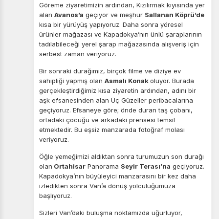
Göreme ziyaretimizin ardından, Kızılırmak kıyısında yer
alan
Avanos’a
geçiyor ve meşhur
Sallanan Köprü’de
kısa bir yürüyüş yapıyoruz. Daha sonra yöresel
ürünler mağazası ve Kapadokya’nın ünlü şaraplarının
tadılabileceği yerel şarap mağazasında alışveriş için
serbest zaman veriyoruz.
Bir sonraki durağımız, birçok filme ve diziye ev
sahipliği yapmış olan
Asmalı Konak
oluyor. Burada
gerçekleştirdiğimiz kısa ziyaretin ardından, adını bir
aşk efsanesinden alan Üç Güzeller peribacalarına
geçiyoruz. Efsaneye göre; önde duran taş çobanı,
ortadaki çocuğu ve arkadaki prensesi temsil
etmektedir. Bu eşsiz manzarada fotoğraf molası
veriyoruz.
Öğle yemeğimizi aldıktan sonra turumuzun son durağı
olan
Ortahisar
Panorama
Seyir Terası’na
geçiyoruz.
Kapadokya’nın büyüleyici manzarasını bir kez daha
izledikten sonra Van’a dönüş yolculuğumuza
başlıyoruz.
Sizleri Van’daki buluşma noktamızda uğurluyor,